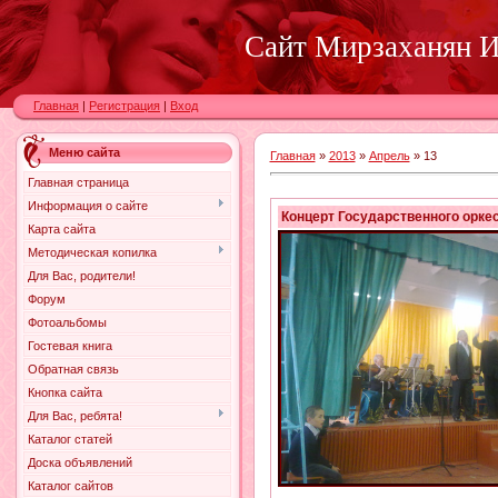
Сайт Мирзаханян И.
Главная
|
Регистрация
|
Вход
Меню сайта
Главная
»
2013
»
Апрель
»
13
Главная страница
Информация о сайте
Концерт Государственного орке
Карта сайта
Методическая копилка
Для Вас, родители!
Форум
Фотоальбомы
Гостевая книга
Обратная связь
Кнопка сайта
Для Вас, ребята!
Каталог статей
Доска объявлений
Каталог сайтов