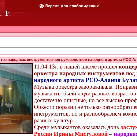
Версия для слабовидящих
 Р.
стра народных инструментов под руководством народного артиста РСО-А
11.04.13г. в нашей школе прошел
концер
оркестра народных инструментов
под
народного артиста РСО-Алания Булат
Музыка оркестра завораживала. Понравил
музыканты были люди разных возрастов 
достаточно опытные, но все высоко про
Оркестр поразил не только разнообрази
инструментов, но и разнообразием комп
разных культур.
Среди музыкантов оказалась дочь
заслу
России Ирины Мистуловой
–
народна