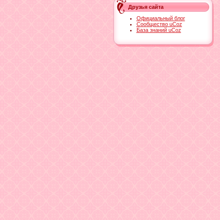
Друзья сайта
Официальный блог
Сообщество uCoz
База знаний uCoz