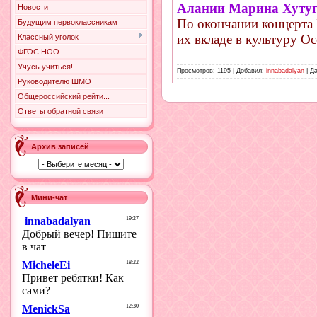
Алании Марина Хуту
Новости
По окончании концерта 
Будущим первоклассникам
их вкладе в культуру Ос
Классный уголок
ФГОС НОО
Учусь учиться!
Просмотров: 1195 | Добавил:
innabadalyan
| Д
Руководителю ШМО
Общероссийский рейти...
Ответы обратной связи
Архив записей
Мини-чат