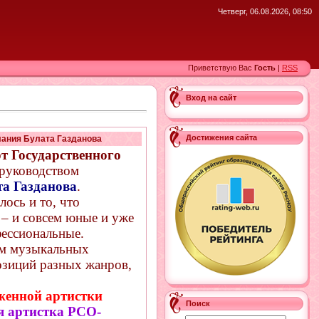
Четверг, 06.08.2026, 08:50
Приветствую Вас
Гость
|
RSS
Вход на сайт
Достижения сайта
лания Булата Газданова
т Государственного
 руководством
а Газданова
.
ось и то, что
– и совсем юные и уже
фессиональные.
ем музыкальных
озиций разных жанров,
женной артистки
Поиск
я артистка РСО-