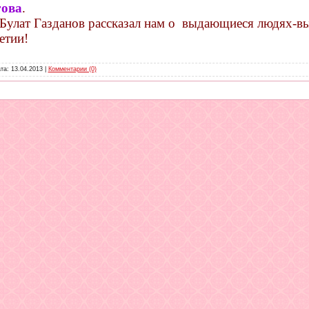
гова
.
Булат Газданов рассказал нам о выдающиеся людях-вы
етии!
ата:
13.04.2013
|
Комментарии (0)