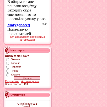
Для добавления необходима
авторизация
Наш опрос
Оцените мой сайт
Отлично
Хорошо
Неплохо
Плохо
Ужасно
Результаты
|
Архив опросов
Всего ответов:
410
Статистика
Онлайн всего:
1
Гостей:
1