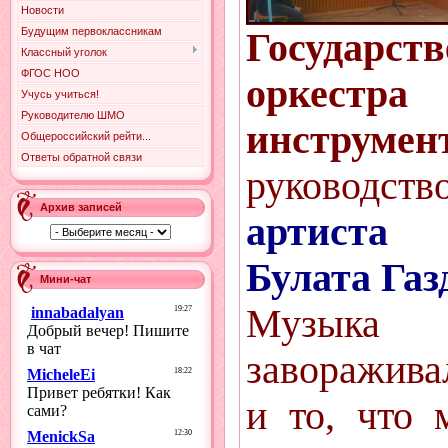
Новости
Будущим первоклассникам
Государств
Классный уголок
ФГОС НОО
оркестр
Учусь учиться!
Руководителю ШМО
инстр
Общероссийский рейти...
Ответы обратной связи
руководс
Архив записей
артиста
Булата Газ
Мини-чат
Музыка
заворажива
и то, что