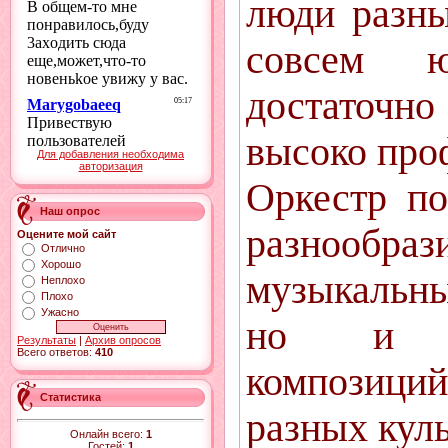
люди разны
совсем 
достаточно
высоко про
Для добавления необходима
авторизация
Оркестр по
Наш опрос
разнообраз
Оцените мой сайт
Отлично
Хорошо
музыкальны
Неплохо
Плохо
Ужасно
но и ра
Результаты
|
Архив опросов
Всего ответов:
410
композиций
Статистика
разных куль
Онлайн всего:
1
Гостей:
1