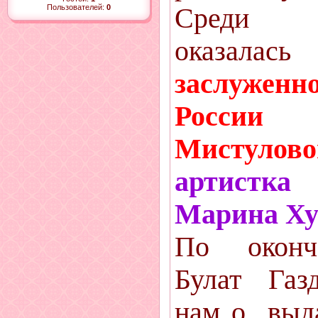
Пользователей:
0
Среди 
оказа
заслужен
Росс
Мистулово
артистк
Марина Ху
По оконч
Булат Газ
нам о выд