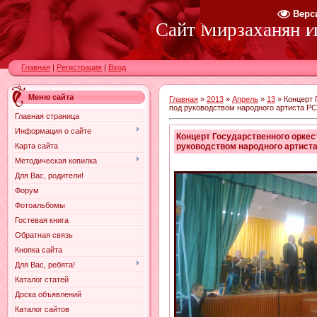
Верс
Сайт Мирзаханян И.
Главная
|
Регистрация
|
Вход
Меню сайта
Главная
»
2013
»
Апрель
»
13
» Концерт 
под руководством народного артиста Р
Главная страница
Информация о сайте
Концерт Государственного орке
руководством народного артист
Карта сайта
Методическая копилка
Для Вас, родители!
Форум
Фотоальбомы
Гостевая книга
Обратная связь
Кнопка сайта
Для Вас, ребята!
Каталог статей
Доска объявлений
Каталог сайтов