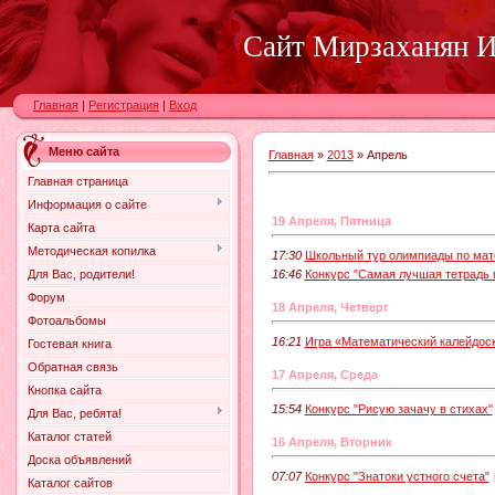
Сайт Мирзаханян И.
Главная
|
Регистрация
|
Вход
Меню сайта
Главная
»
2013
»
Апрель
Главная страница
Информация о сайте
19 Апреля, Пятница
Карта сайта
Методическая копилка
17:30
Школьный тур олимпиады по мат
Для Вас, родители!
16:46
Конкурс "Самая лучшая тетрадь 
Форум
18 Апреля, Четверг
Фотоальбомы
16:21
Игра «Математический калейдос
Гостевая книга
Обратная связь
17 Апреля, Среда
Кнопка сайта
15:54
Конкурс "Рисую зачачу в стихах"
Для Вас, ребята!
Каталог статей
16 Апреля, Вторник
Доска объявлений
07:07
Конкурс "Знатоки устного счета"
Каталог сайтов