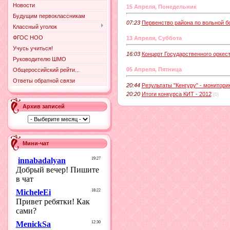
Новости
15 Апреля, Понедельник
Будущим первоклассникам
07:23
Первенство района по вольной б
Классный уголок
ФГОС НОО
13 Апреля, Суббота
Учусь учиться!
16:03
Концерт Государственного оркес
Руководителю ШМО
05 Апреля, Пятница
Общероссийский рейти...
Ответы обратной связи
20:44
Результаты "Кенгуру" - монитори
20:20
Итоги конкурса КИТ - 2012
(0)
Архив записей
Мини-чат