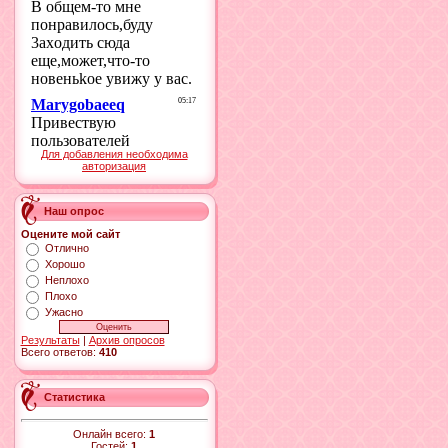
Для добавления необходима
авторизация
Наш опрос
Оцените мой сайт
Отлично
Хорошо
Неплохо
Плохо
Ужасно
Результаты
|
Архив опросов
Всего ответов:
410
Статистика
Онлайн всего:
1
Гостей:
1