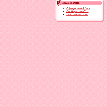
Друзья сайта
Официальный блог
Сообщество uCoz
База знаний uCoz