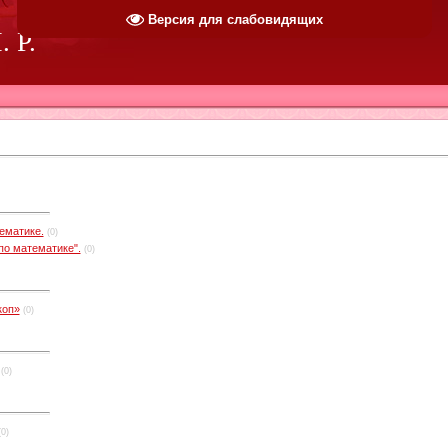
Версия для слабовидящих
 Р.
ематике.
(0)
по математике".
(0)
коп»
(0)
(0)
(0)