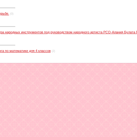
орьбе.
(0)
тра народных инструментов под руководством народного артиста РСО-Алания Булата 
нга по математике для 4 классов
(2)