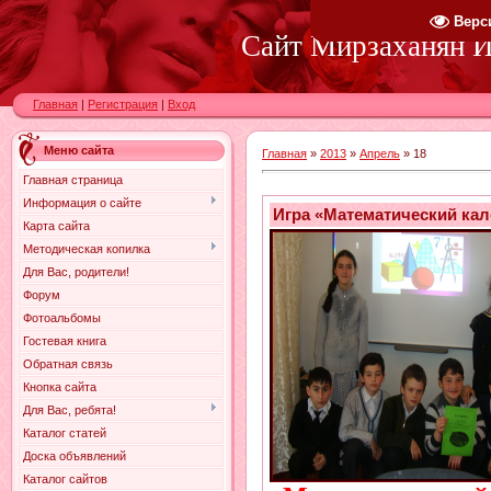
Верс
Сайт Мирзаханян И.
Главная
|
Регистрация
|
Вход
Меню сайта
Главная
»
2013
»
Апрель
»
18
Главная страница
Информация о сайте
Игра «Математический ка
Карта сайта
Методическая копилка
Для Вас, родители!
Форум
Фотоальбомы
Гостевая книга
Обратная связь
Кнопка сайта
Для Вас, ребята!
Каталог статей
Доска объявлений
Каталог сайтов