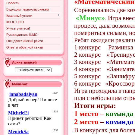
«Математический 
Новости
Соревновались две к
Будущим первоклассникам
Классный уголок
«Минус»
. Игра вне
ФГОС НОО
процесс, дала возможн
Учусь учиться!
помериться силами, но
Руководителю ШМО
Ребят ожидали различ
Общероссийский рейти...
1 конкурс Разминка
Ответы обратной связи
2 конкурс «Тренируе
3 конкурс «Математ
Архив записей
4 конкурс «Занимате
5 конкурс «Зашиф
6 конкурс «Кроссво
Мини-чат
Игра проходила в нап
шли с небольшим отры
Итоги игры:
1 место
–
команда
2 место
–
команда
В конкурсах для бол