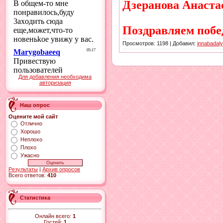
Дзеранова Анаста
Поздравляем побе
Просмотров: 1198 | Добавил:
innabadal
Для добавления необходима
авторизация
Наш опрос
Оцените мой сайт
Отлично
Хорошо
Неплохо
Плохо
Ужасно
Результаты
|
Архив опросов
Всего ответов:
410
Статистика
Онлайн всего:
1
Гостей:
1