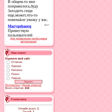
Для добавления необходима
авторизация
Наш опрос
Оцените мой сайт
Отлично
Хорошо
Неплохо
Плохо
Ужасно
Результаты
|
Архив опросов
Всего ответов:
410
Статистика
Онлайн всего:
1
Гостей:
1