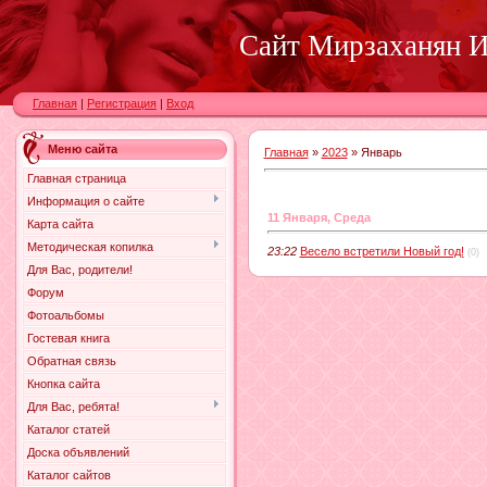
Сайт Мирзаханян И.
Главная
|
Регистрация
|
Вход
Меню сайта
Главная
»
2023
»
Январь
Главная страница
Информация о сайте
11 Января, Среда
Карта сайта
Методическая копилка
23:22
Весело встретили Новый год!
(0)
Для Вас, родители!
Форум
Фотоальбомы
Гостевая книга
Обратная связь
Кнопка сайта
Для Вас, ребята!
Каталог статей
Доска объявлений
Каталог сайтов