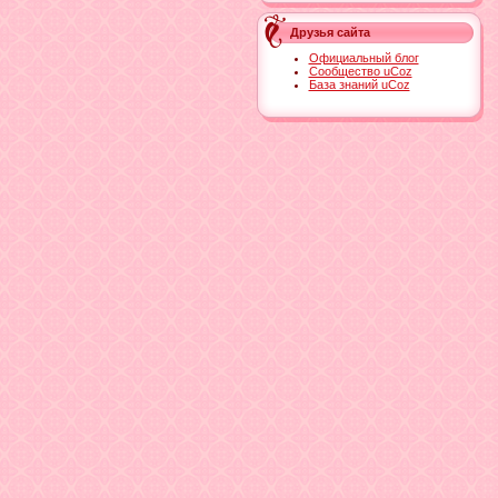
Друзья сайта
Официальный блог
Сообщество uCoz
База знаний uCoz