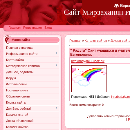
Верс
Сайт Мирзаханян И.
Главная
|
Регистрация
|
Вход
Меню сайта
Главная
»
Каталог сайтов
»
Друзья сайт
Главная страница
" Радуга" Сайт учащихся и учит
Информация о сайте
Евгеньевны.
Карта сайта
http://radyga11.ucoz.ru/
Методическая копилка
Для Вас, родители!
Форум
Фотоальбомы
Гостевая книга
Обратная связь
Переходов
:
451
|
Добавил
:
innabadalyan
Кнопка сайта
Всего комментариев
:
0
Для Вас, ребята!
Каталог статей
Добавлять комментарии могу
[
Р
Доска объявлений
Каталог сайтов