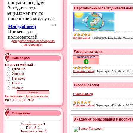
Персональный сайт учителя нач
Друзья сайта
|
Переходов:
1119
|
Дата:
02.11.2
Для добавления необходима
авторизация
Webplus каталог
Наш опрос
Оцените мой сайт
Отлично
Полезные сайты
|
Переходов:
733
|
Дата:
30.07
Хорошо
Неплохо
Плохо
Global Католог
Ужасно
GlobalKatalog
Результаты
|
Архив опросов
Всего ответов:
410
Полезные сайты
|
Переходов:
463
|
Дата:
30.07
Статистика
Академия образования и воспит
Онлайн всего:
1
Гостей:
1
Пользователей:
0