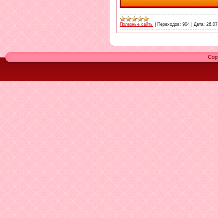
Полезные сайты
|
Переходов:
904
|
Дата:
26.07
Cop