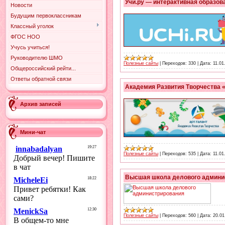
Учи.ру — интерактивная образо
Новости
Будущим первоклассникам
Классный уголок
ФГОС НОО
Учусь учиться!
Руководителю ШМО
Полезные сайты
|
Переходов:
330
|
Дата:
11.01
Общероссийский рейти...
Ответы обратной связи
Академия Развития Творчества 
Архив записей
Мини-чат
Полезные сайты
|
Переходов:
535
|
Дата:
11.01
Высшая школа делового админи
Полезные сайты
|
Переходов:
560
|
Дата:
20.01