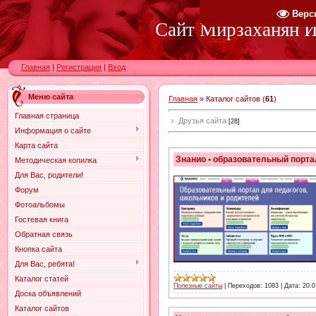
Верс
Сайт Мирзаханян И.
Главная
|
Регистрация
|
Вход
Меню сайта
Главная
»
Каталог сайтов
(
61
)
Главная страница
Друзья сайта
[28]
Информация о сайте
Карта сайта
Знанио • образовательный порта
Методическая копилка
Для Вас, родители!
Форум
Фотоальбомы
Гостевая книга
Обратная связь
Кнопка сайта
Для Вас, ребята!
Каталог статей
Полезные сайты
|
Переходов:
1083
|
Дата:
20.0
Доска объявлений
Каталог сайтов