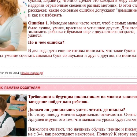
буквам, алфавиту, чтению. Делает это каждый в меру сво
надергав отрывочные сведения разных методик. В этой ст
расскажет, какие основные ошибки допускают "домашние
и как их избежать
Ошибка 1.
Молодые мамы часто хотят, чтоб с самых малы
было лучше, умнее, красивее и успешнее других. Для это
знакомить ребенка с буквами еще с двухлетнего возраста, 
удается.
Но в чем ошибка?
В два года дети еще не готовы понимать, что такое буквы
 их умение сочетать символы букв со звуками и друг с другом, но понима
та:
19.10.2014
|
Комментарии (0)
к: памятка родителям
Требования к будущим школьникам во многом зависят о
заведение пойдет ваш ребенок.
Должен ли дошкольник уметь читать до школы?
По этому поводу мнения кардинально отличаются. Очень 
Аргументируют это тем, что малыш на уроках будет легче 
Психологи считают, что начинать обучать чтению и письму 
не с 3-4, как рассуждают некоторые. Почему? К этому воз