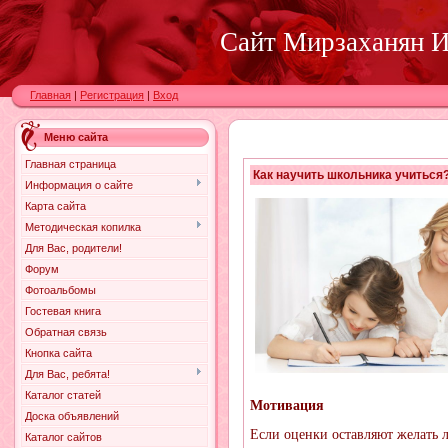
Сайт Мирзаханян И.
Главная
|
Регистрация
|
Вход
Меню сайта
Главная страница
Как научить школьника учиться
Информация о сайте
Карта сайта
Методическая копилка
Для Вас, родители!
Форум
Фотоальбомы
Гостевая книга
Обратная связь
Кнопка сайта
Для Вас, ребята!
Каталог статей
Мотивация
Доска объявлений
Если оценки оставляют желать 
Каталог сайтов