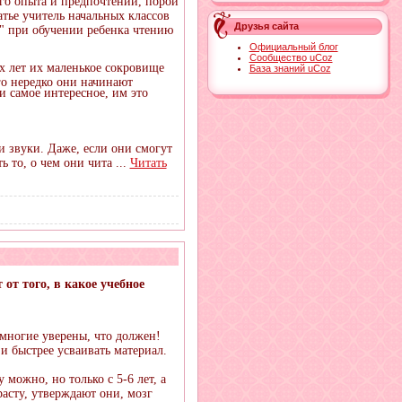
его опыта и предпочтений, порой
атье учитель начальных классов
Друзья сайта
" при обучении ребенка чтению
Официальный блог
Сообщество uCoz
х лет их маленькое сокровище
База знаний uCoz
го нередко они начинают
и самое интересное, им это
 и звуки. Даже, если они смогут
ть то, о чем они чита
...
Читать
т того, в какое учебное
многие уверены, что должен!
и быстрее усваивать материал.
можно, но только с 5-6 лет, а
расту, утверждают они, мозг