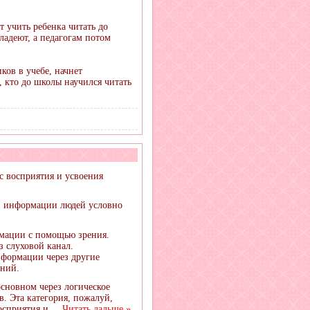
т учить ребенка читать до
ладеют, а педагогам потом
ков в учебе, начнет
, кто до школы научился читать
с восприятия и усвоения
ки информации людей условно
мации с помощью зрения.
з слуховой канал.
формации через другие
ений.
сновном через логическое
. Эта категория, пожалуй,
осприятия и
...
Читать дальше »