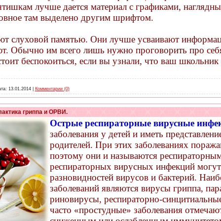
ятишкам лучше дается материал с графиками, наглядн
новное там выделено другим шрифтом.
ют слуховой памятью. Они лучше усваивают информа
т. Обычно им всего лишь нужно проговорить про себя,
тоит беспокоиться, если вы узнали, что ваш школьник
та:
13.01.2014
|
Комментарии (0)
актика гриппа и ОРВИ.
Острые респираторные вирусные инф
заболевания у детей и иметь представлени
родителей. При этих заболеваниях пораж
поэтому они и называются респираторны
респираторных вирусных инфекций могут 
разновидностей вирусов и бактерий. Наиб
заболеваний являются вирусы гриппа, пар
риновирусы, респираторно-синцитиальны
часто «простудные» заболевания отмечают
сниженным или ослабленным иммунитетом