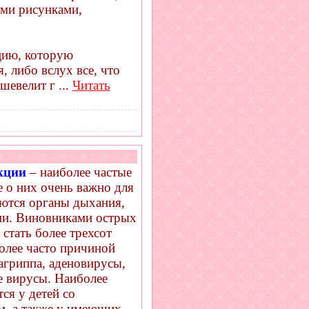
ыми рисунками,
цию, которую
 либо вслух все, что
 шевелит г
...
Читать
екции
– наиболее частые
е о них очень важно для
аются органы дыхания,
ми. Виновниками острых
стать более трехсот
олее часто причиной
агриппа, аденовирусы,
е вирусы. Наиболее
ся у детей со
, а также у имеющих