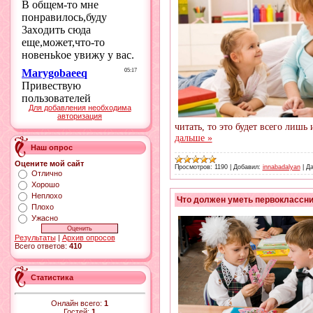
Для добавления необходима
авторизация
читать, то это будет всего лишь
дальше »
Наш опрос
Оцените мой сайт
Просмотров:
1190
|
Добавил:
innabadalyan
|
Да
Отлично
Хорошо
Неплохо
Что должен уметь первоклассни
Плохо
Ужасно
Результаты
|
Архив опросов
Всего ответов:
410
Статистика
Онлайн всего:
1
Гостей:
1