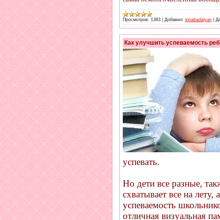
Просмотров:
1383
|
Добавил:
innabadalyan
|
Да
Как улучшить успеваемость реб
успевать.
Но дети все разные, та
схватывает все на лету,
успеваемость школьнико
отличная визуальная па