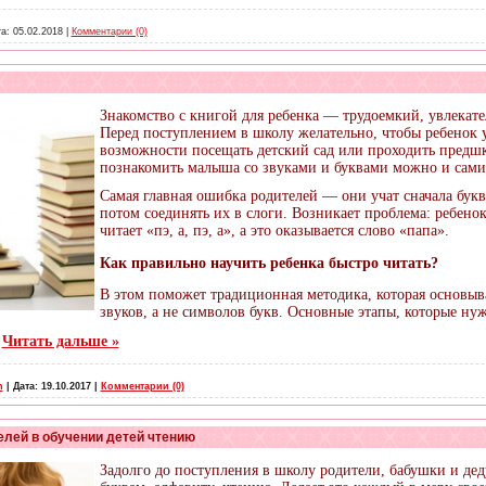
а:
05.02.2018
|
Комментарии (0)
Знакомство с книгой для ребенка — трудоемкий, увлекат
Перед поступлением в школу желательно, чтобы ребенок у
возможности посещать детский сад или проходить предш
познакомить малыша со звуками и буквами можно и сами
Самая главная ошибка родителей — они учат сначала букв
потом соединять их в слоги. Возникает проблема: ребено
читает «пэ, а, пэ, а», а это оказывается слово «папа».
Как правильно научить ребенка быстро читать?
В этом поможет традиционная методика, которая основыв
звуков, а не символов букв. Основные этапы, которые нуж
.
Читать дальше »
n
|
Дата:
19.10.2017
|
Комментарии (0)
лей в обучении детей чтению
Задолго до поступления в школу родители, бабушки и де