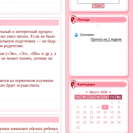
Погода
ельный и интересный процесс.
же умел читать. Если не было
кольную подготовку — не беда:
м родителям.
ам («Эм», «Эл», «Ша» и др.), а
к не может понять, почему он
ается на первичном изучении
Календарь
но будет осуществить:
«
Август 2026
»
Пн
Вт
Ср
Чт
Пт
Сб
Вс
1
2
3
4
5
6
7
8
9
10
11
12
13
14
15
16
17
18
19
20
21
22
23
24
25
26
27
28
29
30
31
душки начинают обучать ребенка