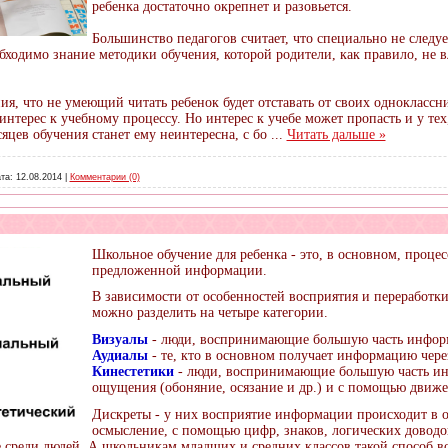
ребенка достаточно окрепнет и разовьется.
Большинство педагогов считает, что специально не следуе
бходимо знание методики обучения, которой родители, как правило, не в
ия, что не умеющий читать ребенок будет отставать от своих одноклассни
интерес к учебному процессу. Но интерес к учебе может пропасть и у тех
яцев обучения станет ему неинтересна, с бо
...
Читать дальше »
та:
12.08.2014
|
Комментарии (0)
Школьное обучение для ребенка - это, в основном, процес
предложенной информации.
В зависимости от особенностей восприятия и переработ
можно разделить на четыре категории.
Визуалы
- люди, воспринимающие большую часть инфор
Аудиалы
- те, кто в основном получает информацию чере
Кинестетики
- люди, воспринимающие большую часть ин
ощущения (обоняние, осязание и др.) и с помощью движ
Дискреты - у них восприятие информации происходит в о
осмысление, с помощью цифр, знаков, логических доводов
 среди людей. А школьникам младших и средних классов такой способ в