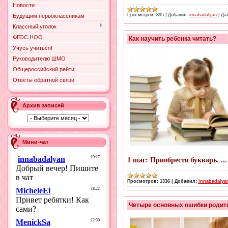
Новости
Просмотров:
895
|
Добавил:
innabadalyan
|
Дат
Будущим первоклассникам
Классный уголок
ФГОС НОО
Как научить ребенка читать?
Учусь учиться!
Руководителю ШМО
Общероссийский рейти...
Ответы обратной связи
Архив записей
Мини-чат
1 шаг: Приобрести букварь.
..
Просмотров:
1336
|
Добавил:
innabadalya
Четыре основных ошибки родите