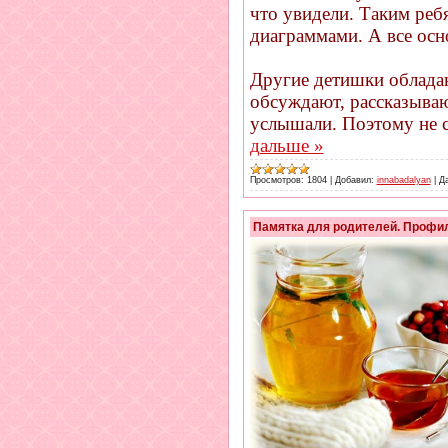
что увидели. Таким реб
диаграммами. А все ос
Другие детишки облада
обсуждают, рассказываю
услышали. Поэтому не с
дальше »
Просмотров:
1804
|
Добавил:
innabadalyan
|
Да
Памятка для родителей. Профил