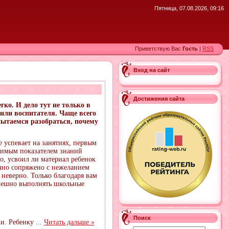
Пятница, 07.08.2026, 09:16
Приветствую Вас
Гость
|
RSS
Вход на сайт
Достижения сайта
гко. И дело тут не только в
или воспитателя. Чаще всего
пытаемся разобраться, почему
е успевает на занятиях, первым
одимым показателем знаний
о, усвоил ли материал ребенок
ычно сопряжено с нежеланием
 неверно. Только благодаря вам
пешно выполнять школьные
Поиск
ии. Ребенку
...
Читать дальше »