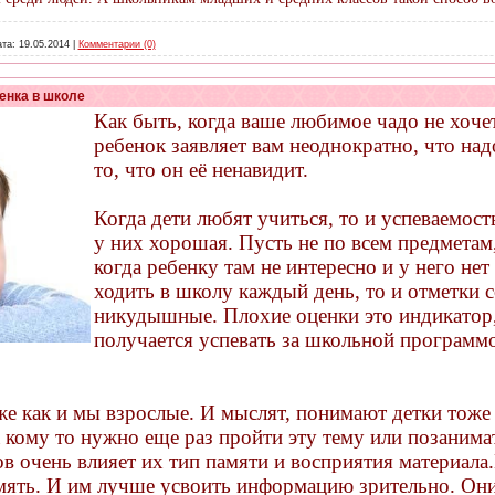
та:
19.05.2014
|
Комментарии (0)
енка в школе
Как быть, когда ваше любимое чадо не хоче
ребенок заявляет вам неоднократно, что над
то, что он её ненавидит.
Когда дети любят учиться, то и успеваемость
у них хорошая. Пусть не по всем предметам,
когда ребенку там не интересно и у него не
ходить в школу каждый день, то и отметки 
никудышные. Плохие оценки это индикатор, 
получается успевать за школьной программо
кже как и мы взрослые. И мыслят, понимают детки тоже
 а кому то нужно еще раз пройти эту тему или позаним
в очень влияет их тип памяти и восприятия материала.
мять. И им лучше усвоить информацию зрительно. Они