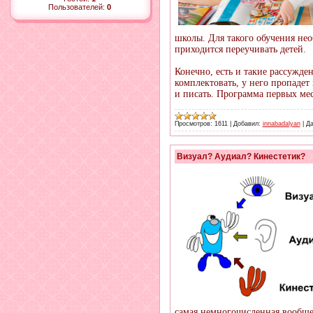
Пользователей:
0
школы. Для такого обучения нео
приходится переучивать детей.
Конечно, есть и такие рассужден
комплектовать, у него пропадет 
и писать. Программа первых мес
Просмотров:
1611
|
Добавил:
innabadalyan
|
Да
Визуал? Аудиал? Кинестетик?
самая немногочисленная вообще