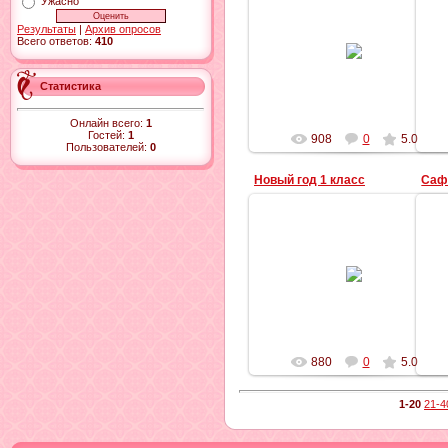
Ужасно
Результаты
|
Архив опросов
30.01.2015
Всего ответов:
410
innabadalyan
Статистика
Онлайн всего:
1
Гостей:
1
908
0
5.0
Пользователей:
0
Новый год 1 класс
Саф
30.01.2015
innabadalyan
880
0
5.0
1-20
21-4