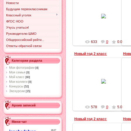
Новости
Будущим первоклассникам
20.02.2016
Классный уголок
innabadalyan
ФГОС НОО
Учусь учиться!
Руководителю ШМО
Общероссийский рейти...
633
0
0.0
Ответы обратной связи
Новый год 2 класс
Новы
Категории раздела
Мои фотографии
[4]
Моя семья
[0]
24.01.2016
Мой класс
[60]
Мои коллеги
[0]
innabadalyan
Конкурсы
[52]
Экскурсии
[15]
Архив записей
578
0
5.0
Новый год 2 класс
Новы
Мини-чат