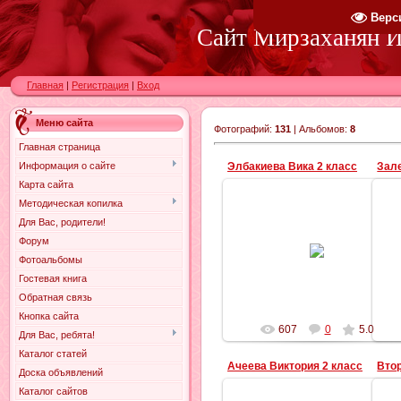
Верс
Сайт Мирзаханян И.
Главная
|
Регистрация
|
Вход
Меню сайта
Фотографий:
131
| Альбомов:
8
Главная страница
Элбакиева Вика 2 класс
Зале
Информация о сайте
Карта сайта
Методическая копилка
Для Вас, родители!
27.03.2016
Форум
Фотоальбомы
innabadalyan
Гостевая книга
Обратная связь
Кнопка сайта
607
0
5.0
Для Вас, ребята!
Каталог статей
Ачеева Виктория 2 класс
Доска объявлений
Каталог сайтов