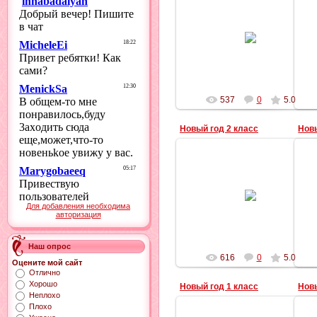
24.01.2016
innabadalyan
537
0
5.0
Новый год 2 класс
Новы
24.01.2016
innabadalyan
Для добавления необходима
авторизация
Наш опрос
616
0
5.0
Оцените мой сайт
Отлично
Хорошо
Новый год 1 класс
Новы
Неплохо
Плохо