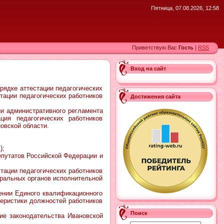
Пятница, 07.08.2026, 12:58
Приветствую Вас
Гость
|
RSS
Вход на сайт
ядке аттестации педагогических
тации педагогических работников
Достижения сайта
и административного регламента
ция педагогических работников
овской области.
);
епутатов Российской Федерации и
стации педагогических работников
ральных органов исполнительной
ении Единого квалификационного
еристики должностей работников
Поиск
ие законодательства Ивановской