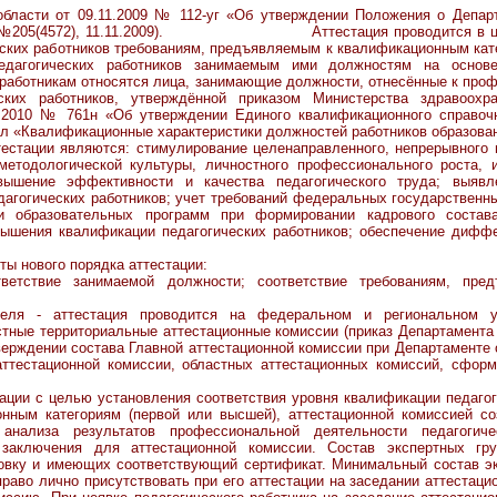
 области от 09.11.2009 № 112-уг «Об утверждении Положения о Депар
та», №205(4572), 11.11.2009). Аттестация проводится в целя
ских работников требованиям, предъявляемым к квалификационным кат
педагогических работников занимаемым ими должностям на основ
 работникам относятся лица, занимающие должности, отнесённые к пр
ских работников, утверждённой приказом Министерства здравоохр
8.2010 № 761н «Об утверждении Единого квалификационного справочн
л «Квалификационные характеристики должностей работников образова
ии являются: стимулирование целенаправленного, непрерывного п
 методологической культуры, личностного профессионального роста,
овышение эффективности и качества педагогического труда; выявл
агогических работников; учет требований федеральных государственн
и образовательных программ при формировании кадрового состава
ышения квалификации педагогических работников; обеспечение дифф
нового порядка аттестации:
тветствие занимаемой должности; соответствие требованиям, пре
теля - аттестация проводится на федеральном и региональном 
стные территориальные аттестационные комиссии (приказ Департамента
тверждении состава Главной аттестационной комиссии при Департаменте 
аттестационной комиссии, областных аттестационных комиссий, сфор
целью установления соответствия уровня квалификации педагогич
нным категориям (первой или высшей), аттестационной комиссией со
 анализа результатов профессиональной деятельности педагогиче
 заключения для аттестационной комиссии. Состав экспертных гр
вку и имеющих соответствующий сертификат. Минимальный состав экс
право лично присутствовать при его аттестации на заседании аттестаци