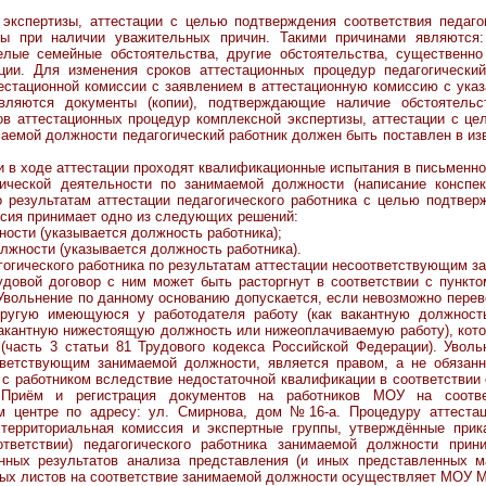
зы, аттестации с целью подтверждения соответствия педагогич
ы при наличии уважительных причин. Такими причинами являются:
желые семейные обстоятельства, другие обстоятельства, существенн
ции. Для изменения сроков аттестационных процедур педагогически
естационной комиссии с заявлением в аттестационную комиссию с указ
вляются документы (копии), подтверждающие наличие обстоятельс
ов аттестационных процедур комплексной экспертизы, аттестации с ц
маемой должности педагогический работник должен быть поставлен в изв
оде аттестации проходят квалификационные испытания в письменной
ической деятельности по занимаемой должности (написание конспек
По результатам аттестации педагогического работника с целью подтве
ссия принимает одно из следующих решений:
ности (указывается должность работника);
лжности (указывается должность работника).
еского работника по результатам аттестации несоответствующим за
довой договор с ним может быть расторгнут в соответствии с пункто
Увольнение по данному основанию допускается, если невозможно переве
другую имеющуюся у работодателя работу (как вакантную должност
вакантную нижестоящую должность или нижеоплачиваемую работу), кот
(часть 3 статьи 81 Трудового кодекса Российской Федерации). Уволь
тветствующим занимаемой должности, является правом, а не обязан
 с работником вследствие недостаточной квалификации в соответствии с
 Приём и регистрация документов на работников МОУ на соотве
м центре по адресу: ул. Смирнова, дом №16-а. Процедуру аттестац
территориальная комиссия и экспертные группы, утверждённые прик
ответствии) педагогического работника занимаемой должности прини
нных результатов анализа представления (и иных представленных м
ных листов на соответствие занимаемой должности осуществляет МОУ 