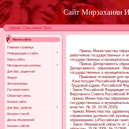
Сайт Мирзаханян И.
Главная
|
Регистрация
|
Вход
Меню сайта
Главная страница
Приказ Министерства образован
Информация о сайте
работников государственных и м
государственных и муниципальны
Карта сайта
Приказ Департамента образован
Методическая копилка
Департамента образования Ива
Для Вас, родители!
государственных и муниципальны
Правовые основания для предо
Форум
- Конституция Российской Федера
Фотоальбомы
-Трудовой кодекс Российской Фед
- Закон Российской Федерации о
Гостевая книга
Верховного Совета Российской Фе
Обратная связь
- приказ Министерства образован
Кнопка сайта
государственных и муниципальн
власти», № 19, 10.05.2010);
Для Вас, ребята!
- приказ Министерства здравоо
Каталог статей
справочника должностей руково
образования» («Российская газета
Доска объявлений
- Закон Ивановской области от
Каталог сайтов
области», 15.06.2005, № 11(269);