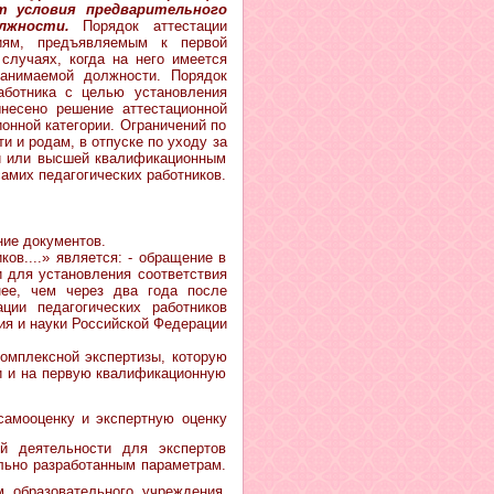
т условия предварительного
лжности.
Порядок аттестации
ниям, предъявляемым к первой
случаях, когда на него имеется
занимаемой должности. Порядок
работника с целью установления
несено решение аттестационной
онной категории. Ограничений по
 и родам, в отпуске по уходу за
ой или высшей квалификационным
амих педагогических работников.
ние документов.
ов....» является: - обращение в
и для установления соответствия
ее, чем через два года после
ции педагогических работников
ия и науки Российской Федерации
омплексной экспертизы, которую
и и на первую квалификационную
самооценку и экспертную оценку
й деятельности для экспертов
льно разработанным параметрам.
м образовательного учреждения,