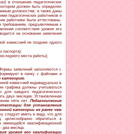
 в отношении педагогических
 котором должен быть определен
маемым должностям, а также даны
ими педагогических работников и
кие работники были аттестованы.
ии требованиям, предъявляемым к
вления соответствия уровня его
водится на основании заявления
ной комиссией не позднее одного
з паспорта);
 последнего места работы);
ормы заявлений заполняются с
формирует в папку с файлами и
ю категорию
.
нной комиссией индивидуально в
нии графика должны учитываться
и для каждого педагогического
ать двух месяцев. Установленная
чение пяти лет.
Педагогические
ттестации для установления
нной категории не ранее чем
у следует иметь в виду, что для
у целесообразно обратиться в
ия имеющейся квалификационной
- два месяца.
ия уровня его квалификации