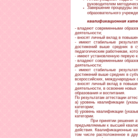
руководителем методическо
Завершение процедуры экс
образовательного учрежде
П
квалификационная кат
- владеют современными образо
деятельности;
- вносят личный вклад в повыше
- имеют стабильные результа
достижений выше средних в с
педагогическим работникам, кото
- имеют установленную первую 
- владеют современными образо
деятельности;
- имеют стабильные результа
достижений выше средних в субъ
всероссийских, международных о
- вносят личный вклад в повыше
деятельности, в освоение новых
образования и воспитания.
По результатам аттестации атте
а) уровень квалификации (указ
категории;
б) уровень квалификации (указы
категории.
При принятии решения аттеста
предъявляемым к высшей квалифи
действия. Квалификационные кат
том числе расположенное в дру