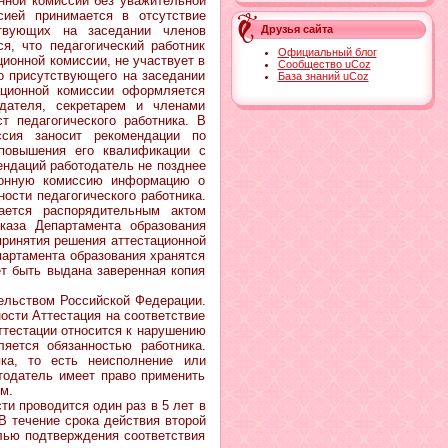
онной комиссии без уважительной
сией принимается в отсутствие
ствующих на заседании членов
Друзья сайта
я, что педагогический работник
Официальный блог
ионной комиссии, не участвует в
Сообщество uCoz
но присутствующего на заседании
База знаний uCoz
ационной комиссии оформляется
дателя, секретарем и членами
т педагогического работника. В
ссия заносит рекомендации по
 повышения его квалификации с
ендаций работодатель не позднее
ционную комиссию информацию о
сти педагогического работника.
дается распорядительным актом
каза Департамента образования
принятия решения аттестационной
партамента образования хранятся
ет быть выдана заверенная копия
льством Российской Федерации.
ости Аттестация на соответствие
ттестации относится к нарушению
яется обязанностью работника.
ка, то есть неисполнение или
тодатель имеет право применить
м.
 проводится один раз в 5 лет в
В течение срока действия второй
елью подтверждения соответствия