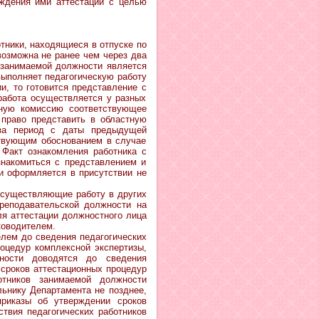
ождения ими аттестации с целью
тники, находящиеся в отпуске по
можна не ранее чем через два
е занимаемой должности является
выполняет педагогическую работу
и, то готовится представление с
работа осуществляется у разных
нную комиссию соответствующее
 право представить в областную
 за период с даты предыдущей
тствующим обоснованием в случае
 Факт ознакомления работника с
знакомиться с представлением и
 и оформляется в присутствии не
существляющие работу в других
реподавательской должности на
ля аттестации должностного лица
ководителем.
м до сведения педагогических
роцедур комплексной экспертизы,
жности доводятся до сведения
 сроков аттестационных процедур
отников занимаемой должности
ьнику Департамента не позднее,
риказы об утверждении сроков
ствия педагогических работников