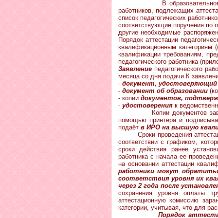
В образовательном учрежден
работников, подлежащих аттест
список педагогических работник
соответствующие поручения по п
другие необходимые распоряжени
Порядок аттестации педагогичес
квалификационным категориям (
квалификации требованиям, пре
педагогического работника (при
Заявление
педагогического раб
месяца со дня подачи К заявле
-
документ, удостоверяющий
-
документ об образовании
(ко
- копии
документов, подтвер
-
удостоверения
к ведомственн
Копии документов заверяются
помощью принтера и подписыва
подаёт
в ИРО на высшую квал
Сроки проведения аттестации д
соответствии с графиком, кото
сроки действия ранее установ
работника с начала ее проведен
на основании аттестации квали
работники могут обратитьс
соответствия уровня их ква
через 2 года после установл
сохранения уровня оплаты тр
аттестационную комиссию зара
категории, учитывая, что для ра
Порядок аттеста