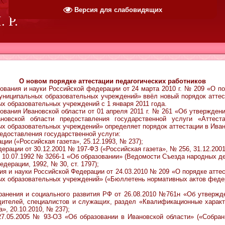
Версия для слабовидящих
 Р.
О новом порядке аттестации педагогических работников
ия и науки Российской федерации от 24 марта 2010 г. № 209 «О пор
униципальных образовательных учреждений» ввёл новый порядок аттес
х образовательных учреждений с 1 января 2011 года.
ия Ивановской области от 01 апреля 2011 г. № 261 «Об утверждени
новской области предоставления государственной услуги «Аттеста
х образовательных учреждений» определяет порядок аттестации в Иван
ставления государственной услуги:
ции («Российская газета», 25.12.1993, № 237);
ерации от 30.12.2001 № 197-ФЗ («Российская газета», № 256, 31.12.2001
т 10.07.1992 № 3266-1 «Об образовании» (Ведомости Съезда народных д
дерации, 1992, № 30, ст. 1797);
ия и науки Российской Федерации от 24.03.2010 № 209 «О порядке атте
ых образовательных учреждений» («Бюллетень нормативных актов феде
хранения и социального развития РФ от 26.08.2010 №761н «Об утвержд
дителей, специалистов и служащих, раздел «Квалификационные характ
», 20.10.2010, № 237);
 27.05.2005 № 93-ОЗ «Об образовании в Ивановской области» («Собран