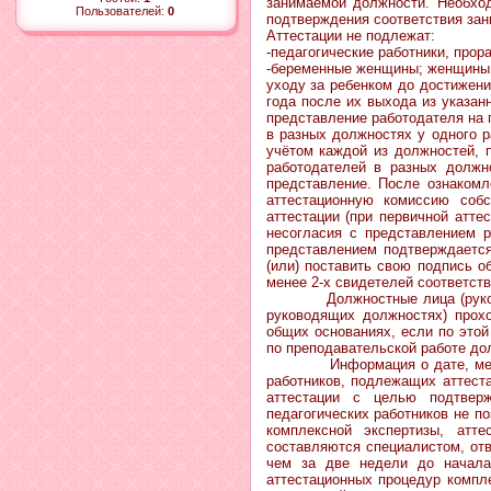
занимаемой должности. Необход
Пользователей:
0
подтверждения соответствия за
Аттестации не подлежат:
-педагогические работники, про
-беременные женщины; женщины, 
уходу за ребенком до достиж
года после их выхода из указан
представление работодателя на 
в разных должностях у одного р
учётом каждой из должностей, 
работодателей в разных должн
представление. После ознакомл
аттестационную комиссию соб
аттестации (при первичной атте
несогласия с представлением р
представлением подтверждается
(или) поставить свою подпись о
менее 2-х свидетелей соответст
Должностные лица (руководите
руководящих должностях) прох
общих основаниях, если по этой
по преподавательской работе до
Информация о дате, месте и 
работников, подлежащих аттеста
аттестации с целью подтверж
педагогических работников не п
комплексной экспертизы, атт
составляются специалистом, от
чем за две недели до начала
аттестационных процедур компле