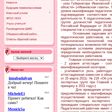
Новости
- указ Губернатора Ивановской
области» («Ивановская газе
Будущим первоклассникам
уровня квалификации педагогиче
Классный уголок
подтверждения соответствия 
деятельности. К педагогическим
ФГОС НОО
группе должностей педагогиче
Учусь учиться!
Российской Федерации от 26.0
Руководителю ШМО
специалистов и служащих, разде
Основными задачами аттестац
Общероссийский рейти...
педагогических работников, их
Ответы обратной связи
педагогических технологий; п
потенциальных возможностей пед
кадровым условиям реализаци
Архив записей
определение необходимости пов
педагогических работников.
Главные отличительные черты 
- 2 уровня аттестации - соо
квалификационной категории ;
Мини-чат
- усиливается роль работода
аттестационная комиссия и обла
от 25 марта 2011г. № 218 «Об у
экспертных групп при Главной 
принципу в 2011 году»)
Для проведения аттестации с 
предъявляемым к квалификацио
осуществления всестороннего
соответствующего экспертного
прошедших специальную подгото
Педагогический работник имеет 