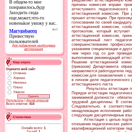
уведомляет аттестационную коми
причины комиссия вправе пров
аттестуемого педагогическог
аттестационной комиссии. При 
прошел аттестацию. При прохожд
голосовании по своей кандидату
аттестационной комиссии, соо
протоколом, который вступае
аттестационной комиссии, прин
аттестационный лист педагог
совершенствованию профессион
Для добавления необходима
указанием специализации и друг
авторизация
чем через год со дня проведе
выполнении рекомендаций аттес
Решение аттестационной комис
Наш опрос
(приказом) Департамента обра
Оцените мой сайт
направляются работодателю педа
Отлично
комиссии для ознакомления с ни
Хорошо
в личном деле педагогического 
Неплохо
аттестационного листа.
Плохо
Результаты аттестации педаго
Ужасно
Порядок аттестации педагогичес
занимаемой должности - обязате
Результаты
|
Архив опросов
трудовой дисциплины. В соотв
Всего ответов:
410
Следовательно, в соответств
ненадлежащее исполнение работ
следующие дисциплинарные взыс
Статистика
Аттестация с целью подтвержде
отношении педагогических работ
Онлайн всего:
1
квалификационной категории пед
Гостей:
1