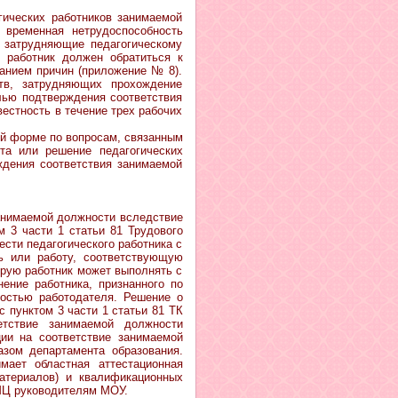
еских работников занимаемой
 временная нетрудоспособность
о затрудняющие педагогическому
й работник должен обратиться к
анием причин (приложение № 8).
тв, затрудняющих прохождение
елью подтверждения соответствия
естность в течение трех рабочих
 форме по вопросам, связанным
та или решение педагогических
рждения соответствия занимаемой
нимаемой должности вследствие
м 3 части 1 статьи 81 Трудового
сти педагогического работника с
ь или работу, соответствующую
орую работник может выполнять с
нение работника, признанного по
ностью работодателя. Решение о
 пунктом 3 части 1 статьи 81 ТК
тствие занимаемой должности
ии на соответствие занимаемой
азом департамента образования.
мает областная аттестационная
атериалов) и квалификационных
МЦ руководителям МОУ.