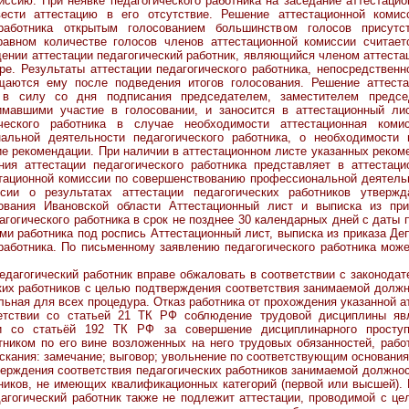
ссию. При неявке педагогического работника на заседание аттестаци
ести аттестацию в его отсутствие. Решение аттестационной комис
о работника открытым голосованием большинством голосов присут
равном количестве голосов членов аттестационной комиссии считаетс
ении аттестации педагогический работник, являющийся членом аттестац
ре. Результаты аттестации педагогического работника, непосредствен
бщаются ему после подведения итогов голосования. Решение аттест
т в силу со дня подписания председателем, заместителем предсе
имавшими участие в голосовании, и заносится в аттестационный лис
ического работника в случае необходимости аттестационная коми
альной деятельности педагогического работника, о необходимости
ие рекомендации. При наличии в аттестационном листе указанных реком
ния аттестации педагогического работника представляет в аттеста
тационной комиссии по совершенствованию профессиональной деятельно
сии о результатах аттестации педагогических работников утверж
зования Ивановской области Аттестационный лист и выписка из при
гогического работника в срок не позднее 30 календарных дней с даты 
ми работника под роспись Аттестационный лист, выписка из приказа Де
работника. По письменному заявлению педагогического работника мож
гический работник вправе обжаловать в соответствии с законодате
ких работников с целью подтверждения соответствия занимаемой должн
льная для всех процедура. Отказ работника от прохождения указанной а
етствии со статьей 21 ТК РФ соблюдение трудовой дисциплины явл
ии со статьёй 192 ТК РФ за совершение дисциплинарного проступ
ником по его вине возложенных на него трудовых обязанностей, рабо
кания: замечание; выговор; увольнение по соответствующим основания
ния соответствия педагогических работников занимаемой должности
ников, не имеющих квалификационных категорий (первой или высшей). 
агогический работник также не подлежит аттестации, проводимой с ц