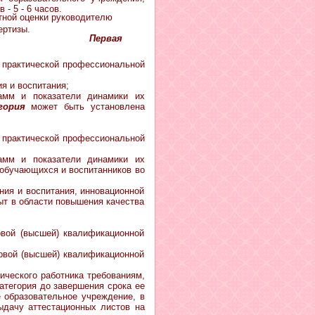
- 5 - 6 часов.
тной оценки руководителю
пертизы.
ая
 практической профессиональной
я и воспитания;
амм и показатели динамики их
гория
может быть установлена
 практической профессиональной
амм и показатели динамики их
 обучающихся и воспитанников во
ния и воспитания, инновационной
ыт в области повышения качества
рвой (высшей) квалификационной
ервой (высшей) квалификационной
еского работника требованиям,
атегория до завершения срока ее
е образовательное учреждение, в
ыдачу аттестационных листов на