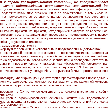
м к первой квалификационной категории, не предусматривае
с целью подтверждения соответствия его занимаемой до
ля установления соответствия уровня его квалификации требова
е содержит каких-либо ограничений в ее прохождении, в том числе в 
я на прохождение аттестации с целью установления соответствия 
аких-либо ограничений и в проведении аттестации педагогического 
ности в подобном случае, если ко дню ее проведения не будет вы
я его квалификации требованиям, предъявляемым к первой квалификаци
ными женщинами, женщинами, находящимися в отпуске по беременности
тветствия уровня квалификации требованиям, предъявляемым к перв
рохождение такой аттестации в указанные периоды зависит от желания с
ёме документов являются:
х документов регламенту;
зачеркнутых слов и иных исправлений в представленных документах;
ых повреждений, которые не позволяют однозначно истолковать содержа
тавлении государственной услуги «Аттестация педагогических работник
сию педагогических работников с заявлением о проведении аттестаци
ованиям, предъявляемым к высшей квалификационной категории ран
ационной категории, в соответствии с пунктом 29 Порядка аттеста
х образовательных учреждений, утв. приказом Министерства образован
(высшую)
квалификационную категорию предусматривает проведение к
ионную категорию экспертные группы главной аттестационной комисси
бластной территориальной аттестационной комиссии.
проводится в ОУ не менее чем двумя экспертами и включает в себя 
ентности.
ки уровня сформированности основных компетенций педагогическо
листы, предполагающие оценку педагогических компетенций по специа
72 утверждения.
роводит один урок.Эксперт проводит собеседование с руководителе