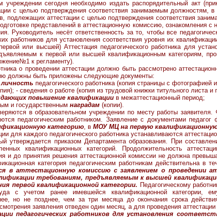
ии сегодня необходимо издать распорядительный акт (приказ)
ации с целью подтверждения соответствия занимаемым должностям, в
ов, подлежащих аттестации с целью подтверждения соответствия зани
одготовке представлений в аттестационную комиссию, ознакомления с н
я. Руководитель несёт ответственность за то, чтобы все педагогичес
ких работников для установления соответствия уровня их квалификац
первой или высшей) Аттестация педагогического работника для устано
дъявляемым к первой или высшей квалификационным категориям, про
ложение№1 к регламенту).
отника о проведении аттестации должно быть рассмотрено аттестацион
нию должны быть приложены следующие документы:
 личность
педагогического работника (копия страницы с фотографией и
пия); - сведения о работе (копия из трудовой книжки титульного листа и
ждающих повышение квалификации
в межаттестационный период;
ым и государственным
наградам
(копии).
 в образовательном учреждении по месту работы заявителя. Ф
ются педагогическим работником. Заявление с документами педагог 
ификационную категорию
, в
МОУ МЦ на первую квалификационну
ля каждого педагогического работника устанавливаются аттестацио
рый утверждается приказом Департамента образования. При составле
ленных квалификационных категорий. Продолжительность аттестаци
ия и до принятия решения аттестационной комиссии не должна превыш
фикационная категория педагогическим работникам действительна в те
я в аттестационную комиссию с заявлением о проведении а
лификации требованиям, предъявляемым к высшей квалификацио
ения первой квалификационной категории.
Педагогическому работник
уда с учетом ранее имевшейся квалификационной категории, ем
нее, но не позднее, чем за три месяца до окончания срока действ
ссмотрения заявления отведен один месяц, а для проведения аттестации 
ции педагогических работников для установления соответств