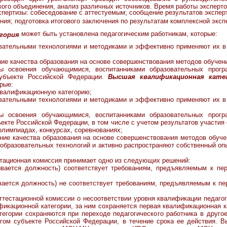
го объединения, анализ различных источников. Время работы экспертов 
пертизы: собеседование с аттестуемым; сообщение результатов экспер
ния; подготовка итогового заключения по результатам комплексной экс
ерв
может быть установлена педагогическим работникам, которые:
егория
вательными технологиями и методиками и эффективно применяют их в
ние качества образования на основе совершенствования методов обучени
ты освоения обучающимися, воспитанниками образовательных прогр
убъекте Российской Федерации.
Высшая квалификационная кате
рые:
квалификационную категорию;
вательными технологиями и методиками и эффективно применяют их в
ты освоения обучающимися, воспитанниками образовательных прогр
екте Российской Федерации, в том числе с учетом результатов участия
лимпиадах, конкурсах, соревнованиях;
ние качества образования на основе совершенствования методов обуче
 образовательных технологий и активно распространяют собственный оп
стационная комиссия принимает одно из следующих решений:
ывается должность) соответствует требованиям, предъявляемым к пе
вается должность) не соответствует требованиям, предъявляемым к п
ционной комиссии о несоответствии уровня квалификации педагогич
кационной категории, за ним сохраняется первая квалификационная к
егории сохраняются при переходе педагогического работника в друго
гом субъекте Российской Федерации, в течение срока ее действия. В