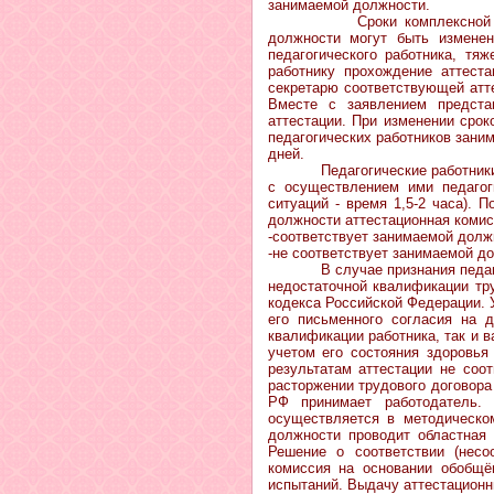
занимаемой должности.
Сроки комплексной эксперти
должности могут быть изменен
педагогического работника, тя
работнику прохождение аттеста
секретарю соответствующей атт
Вместе с заявлением предста
аттестации. При изменении срок
педагогических работников зани
дней.
Педагогические работники в х
с осуществлением ими педагог
ситуаций - время 1,5-2 часа). 
должности аттестационная коми
-соответствует занимаемой долж
-не соответствует занимаемой до
В случае признания педагогич
недостаточной квалификации тру
кодекса Российской Федерации. 
его письменного согласия на 
квалификации работника, так и 
учетом его состояния здоровья 
результатам аттестации не соо
расторжении трудового договора
РФ принимает работодатель.
осуществляется в методическо
должности проводит областная 
Решение о соответствии (несо
комиссия на основании обобщё
испытаний. Выдачу аттестацион