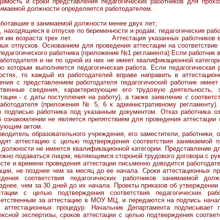
имость и сроки представления педагогических работников для прох
нимаемой должности определяется работодателем.
работавшие в занимаемой должности менее двух лет;
находящиеся в отпуске по беременности и родам; педагогические рабо
ения им возраста трех лет. Аттестация указанных работников воз
ных отпусков. Основанием для проведения аттестации на соответстви
педагогического работника (приложение №1 регламента) Если работник 
аботодателя и ни по одной из них не имеет квалификационной категори
по которым выполняется педагогическая работа. Если педагогическая 
остях, то каждый из работодателей вправе направить в аттестацио
ения с представлением работодателя педагогический работник имеет
ственные сведения, характеризующие его трудовую деятельность,
стации - с даты поступления на работу), а также заявление с соотве
аботодателя (приложения № 5, 6 к административному регламенту).
 подписью работника под указанным документом. Отказ работника о
б ознакомлении не является препятствием для проведения аттестации
вующим актом.
ль образовательного учреждения, его заместители, работники, о
одят аттестацию с целью подтверждения соответствия занимаемой п
 должности не имеется квалификационной категории. Представление д
лжно подаваться лицом, являющимся стороной трудового договора с ру
времени проведения аттестации письменно доводится работодателе
ции, не позднее чем за месяц до ее начала. Сроки аттестационных п
дения соответствия педагогических работников занимаемой дол
озднее, чем за 30 дней до их начала. Проекты приказов об утверждении
естации с целью подтверждения соответствия педагогических раб
ветственным за аттестацию в МОУ МЦ, и передаются на подпись начал
 аттестационных процедур. Начальник Департамента подписывает п
ксной экспертизы, сроков аттестации с целью подтверждения соответ