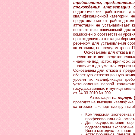
требованиям, предъявляемы
прохождения аттестации 
педагогических работников д
квалификационной категории, н
представление от работодател
аттестации не устанавливает к
соответствия занимаемой долж
комиссией о соответствии уровн
прохождению аттестации беремен
ребенком для установления соо
категориям, не предусмотрено. П
Основанием для отказа в при
- несоответствие представленны
- наличие подчисток, приписок, 
- наличие в документах серьезн
Основанием для отказа в предос
областную аттестационную комис
уровня их квалификации треб
установления первой квалифик
государственных и муниципальны
от 24.03.2010 № 209.
Аттестация на
первую 
проводят на высшую квалификац
категорию - экспертные группы о
Комплексная экспертиза 
профессиональной компет
Для осуществления оцен
подготовлены экспертные 
Всего методика включает 
Аттестующийся педагог п