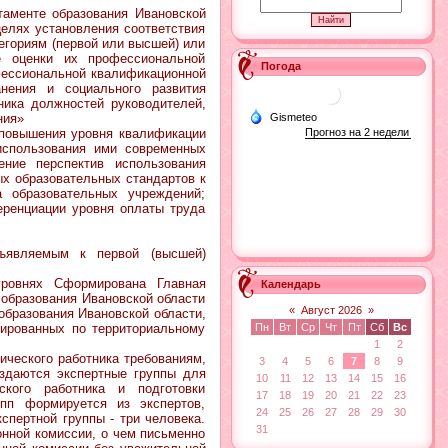
таменте образования Ивановской
х установления соответствия
егориям (первой или высшей) или
е оценки их профессиональной
Погода
офессиональной квалификационной
анения и социального развития
ика должностей руководителей,
ния»
овышения уровня квалификации
 использования ими современных
ение перспектив использования
ых образовательных стандартов к
 образовательных учреждений;
еренциации уровня оплаты труда
дъявляемым к первой (высшей)
уровнях Сформирована Главная
Календарь
 образования Ивановской области
«
Август 2026
»
образования Ивановской области,
мированных по территориальному
Пн
Вт
Ср
Чт
Пт
Сб
Вс
1
2
еского работника требованиям,
3
4
5
6
7
8
9
здаются экспертные группы для
10
11
12
13
14
15
16
ского работника и подготовки
17
18
19
20
21
22
23
упп формируется из экспертов,
24
25
26
27
28
29
30
пертной группы - три человека.
31
онной комиссии, о чем письменно