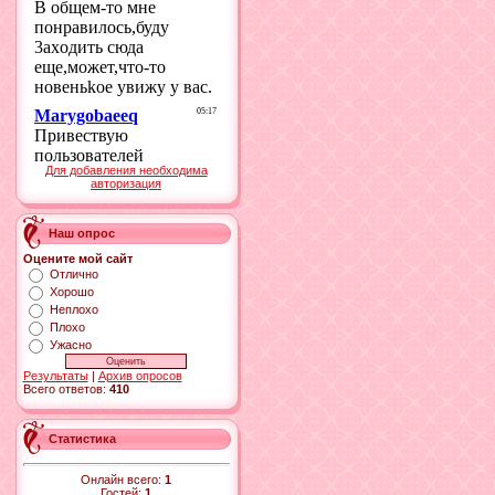
Для добавления необходима
авторизация
Наш опрос
Оцените мой сайт
Отлично
Хорошо
Неплохо
Плохо
Ужасно
Результаты
|
Архив опросов
Всего ответов:
410
Статистика
Онлайн всего:
1
Гостей:
1