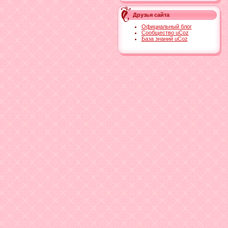
Друзья сайта
Официальный блог
Сообщество uCoz
База знаний uCoz