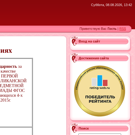
Суббота, 08.08.2026, 13:42
Приветствую Вас
Гость
|
RSS
Вход на сайт
ниях
Достижения сайта
одарность
за
 качестве
а ПЕРВОЙ
БЛИКАНСКОЙ
ЕДМЕТНОЙ
ИАДЫ ФГОС
чающихся 4-х
 2015г.
Поиск