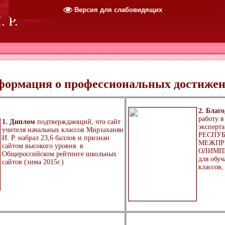
Версия для слабовидящих
 Р.
формация о профессиональных достиже
2. Благ
работу в
1. Дипл
ом
подтверждающий, что сайт
эксперт
учителя начальных классов Мирзаханян
РЕСПУ
И. Р. набрал 23,6 баллов
и признан
МЕЖПР
сайтом высокого уровня
в
ОЛИМП
Общероссийском рейтинге школьных
для обу
сайтов (зима
2015г.)
классов,