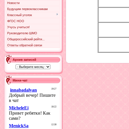
Новости
Будущим первоклассникам
Классный уголок
ФГОС НОО
Учусь учиться!
Руководителю ШМО
Общероссийский рейти...
Ответы обратной связи
Архив записей
Мини-чат