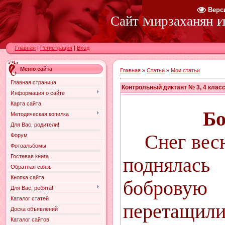
Верс
Сайт Мирзаханян И.
Главная
|
Регистрация
|
Вход
Меню сайта
Главная
»
Статьи
»
Мои статьи
Главная страница
Контрольный диктант № 3, 4 клас
Информация о сайте
Карта сайта
Бо
Методическая копилка
Для Вас, родители!
Снег вес
Форум
Фотоальбомы
Гостевая книга
поднялас
Обратная связь
Кнопка сайта
бобровую
Для Вас, ребята!
Каталог статей
перетащили
Доска объявлений
Каталог сайтов