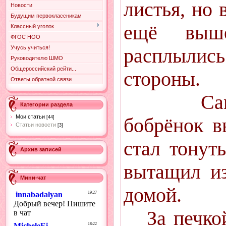
листья, но 
Новости
Будущим первоклассникам
ещё выш
Классный уголок
ФГОС НОО
Учусь учиться!
расплыл
Руководителю ШМО
Общероссийский рейти...
стороны.
Ответы обратной связи
Самый 
Категории раздела
Мои статьи
бобрёнок в
[44]
Статьи новости
[3]
стал тонуть
Архив записей
вытащил и
Мини-чат
домой.
За печкой