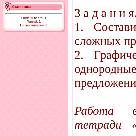
Статистика
З а д а н и я
Онлайн всего:
1
Гостей:
1
1. Состав
Пользователей:
0
сложных пр
2. Графич
однородны
предложени
Работа в
тетради «