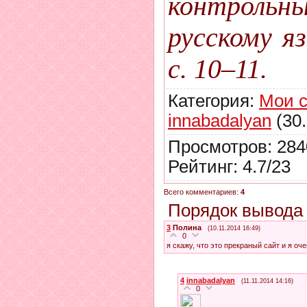
контроль
русскому яз
с. 10–11.
Категория
:
Мои с
innabadalyan
(30.
Просмотров
:
284
Рейтинг
:
4.7
/
23
Всего комментариев
:
4
Порядок вывода
3
Полина
(10.11.2014 16:49)
0
я скажу, что это прекраный сайт и я оч
4
innabadalyan
(11.11.2014 14:16)
0