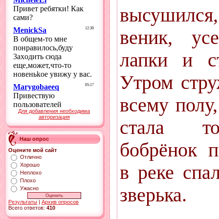
высушился
веник, ус
лапки и с
Утром стру
всему полу,
Для добавления необходима
авторизация
стала то
Наш опрос
бобрёнок п
Оцените мой сайт
Отлично
в реке спа
Хорошо
Неплохо
Плохо
зверька.
Ужасно
Результаты
|
Архив опросов
Всего ответов:
410